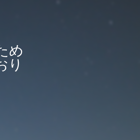
ため
おり