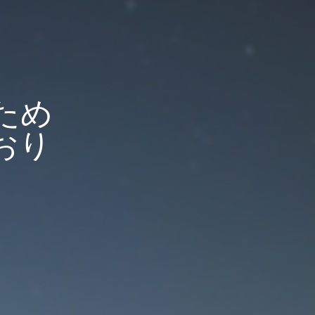
ため
おり