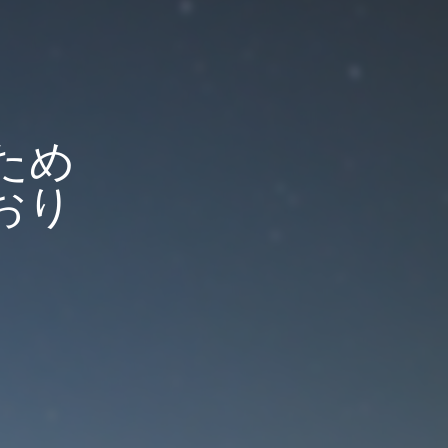
ため
おり